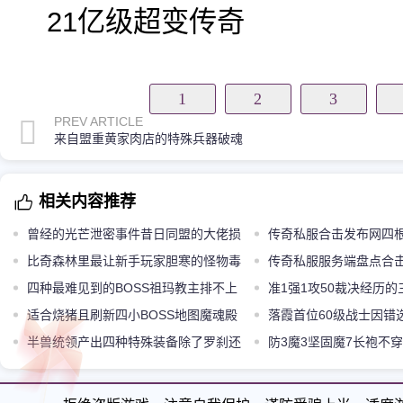
21亿级超变传奇
1
2
3
PREV ARTICLE
来自盟重黄家肉店的特殊兵器破魂
相关内容推荐
曾经的光芒泄密事件昔日同盟的大佬损
传奇私服合击发布网四
失惨重
比奇森林里最让新手玩家胆寒的怪物毒
老玩家表示都不是打怪掉
传奇私服服务端盘点合
蜘蛛
四种最难见到的BOSS祖玛教主排不上
痹戒指最搭的三种神兵没
准1强1攻50裁决经历
第一
适合烧猪且刷新四小BOSS地图魔魂殿
是历久弥新
落霞首位60级战士因错
半兽统领产出四种特殊装备除了罗刹还
退游
防3魔3坚固魔7长袍不
有哪些