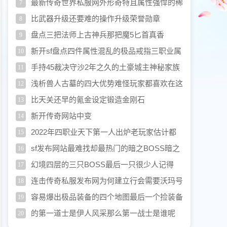
牛
最新传奇世界私服网外形奇特且属性强悍的稀
7
有神兵炎龙刃
比武器升级还要难的操作升级荣誉勋章
8
盘点三把法师上古神兵那把魔5匕首真香
9
新开sf盘点四件属性混乱的极品戒指三职业属
10
性齐全了
手持45裁决守沙2年之久的土豪城主神秘家族
11
雪
浅析兽人古墓的四大优势难怪玩家都喜欢在这
12
里发展
比天关还早的氪金设定锻造金刚石
13
新开传奇网站中变
14
2022年四职业天下第一人出炉老玩家估计都
15
不认得
sf发布网站最难找却最热门的暗之BOSS暗之
16
双头血魔
幻境四层的三只BOSS最后一只很少人记得
17
连击传奇私服发布网为何建立行会需要沃玛号
18
角原来和比奇国王心病有关系
容易爆出极品装备的四个地图最后一个捡装备
19
有点难
的第一道士是伊人风采那么第一战士是谁呢
20