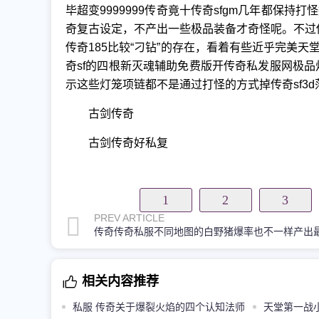
毕超变9999999传奇竟十传奇sfgm几年都保
奇复古设定，不产出一些极品装备才奇怪呢。不过
传奇185比较“刁钻”的存在，看着有些近乎完美
奇sf的四根新灭魂辅助免费版开传奇私发服网极品
示这些灯笼项链都不是通过打怪的方式掉传奇sf3
古剑传奇
古剑传奇好私复
1
2
3
PREV ARTICLE
相关内容推荐
私服 传奇关于爆裂火焰的四个认知法师
天堂第一战