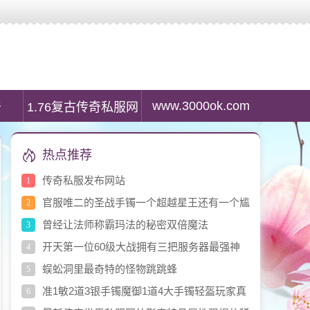
服列表资讯,最大传奇私服发布网是传奇私服游戏玩家首选搜服平台。
www.3000ok.com
奇
1.76复古传奇私服网
热点推荐
传奇私服发布网站
1
官服唯二的圣战手镯一个超越星王还有一个尴
2
尬至极
曾经让法师称霸玛法的秘密双倍魔法
3
开天第一位60级大战拥有三把服务器最强神
4
兵
蜈蚣洞里最奇特的怪物跳跳蜂
5
准1敏2道3银手镯魔御1道4大手镯轻盔玩家真
6