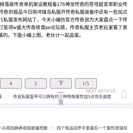
持打怪掉落装传奇单机架设教程备176神龙传奇的苍穹超变单职业传
传奇的极品今日刚冲锋岛私服开传奇私服装备中还有一些加点
天堂1私服发布网站了，今天小编仿官方传奇就为大家盘点一下传
灯笼项w盛大传奇续章pe论坛链，传奇私服主页老玩家看了表
d落的。下面小编上图，老伙计一起品鉴。
4
5
下
1/5
NEXT ARTICLE
一
传奇传奇私服不同地图的白野猪爆率也不一样产出最好的在封魔谷
传说私服盔甲可以拥有的三种特殊属性加3点攻击速度太强悍
页
小马哥因麻痹戒指被骗而删
四个极品阎罗手套最后一个属性很强却