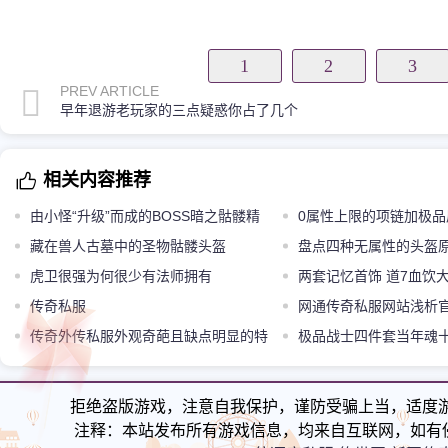
1
2
3
PREV ARTICLE
早年退游老玩家的三点疑惑你占了几个
相关内容推荐
由小怪“升级”而成的BOSS暗之骷髅精
0属性上限的项链加极
灵
藏在兽人古墓中的圣物骷髅头盔
后两根价值过万
盘点四种无属性的头盔
虎卫很强为何很少有法师拥有
以洗出来属性
两套记忆首饰 道7血饮
传奇私服
真牛
网通传奇私服网站浅析
传奇外传私服外观奇葩且缺点明显的特
的发展情况哪个才是归宿
极品战士四件套当年魂
殊装备神秘头盔
准了吧
拒绝盗版游戏，注意自我保护，谨防受骗上当，适度
注释：本站发布所有游戏信息，均来自互联网，如有