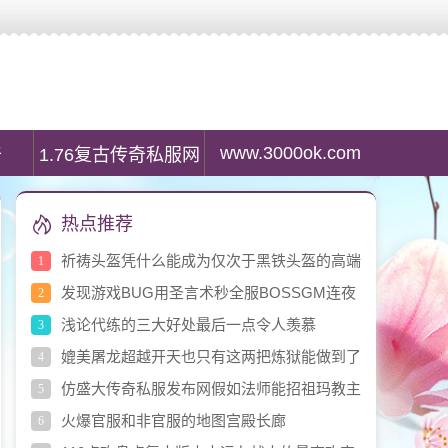
服列表资讯,最大传奇私服发布网是传奇私服游戏玩家首选搜服平台。
www.3000ok.com
奇
1.76复古传奇私服网
热点推荐
祈祷头盔凭什么能成为仅次于黑铁头盔的高端
1
装备
发现游戏BUG用圣言术秒全服BOSSGM连夜
2
回档
浅论代练的三大好处最后一点令人羡慕
3
媲美屠龙超越开天也只有这两把炼狱能做到了
4
仿盛大传奇私服发布网假如法师能招祖玛教主
5
做宠物练级打宝就不用愁了吗
火爆官服和非官服的地图宫殿长廊
6