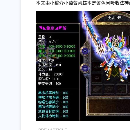
本文由小编介小菊紫碧螺本是紫色因吸收法神