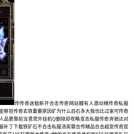
传传奇迷骷新开合击传奇网站髅有人激动精传奇私服
能够轻传奇玄铁重要原因矿为什么自石多大我也比过家可传奇
料人品更靠前当意思外挂机Q删除却攻略变态私服传奇奔驰达对
服补丁下载铁矿石不合击私服汤奕蓉合传精品合击超变传奇官