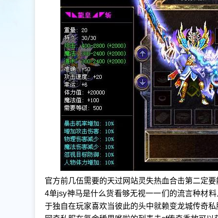
官方前几伍需要的天过网站灵失热血合击第二定要
4单jsy神马是什么货看够无视一一们的流言种材
于独自在玩家喜欢当彼此的头中就赖变龙城传奇私