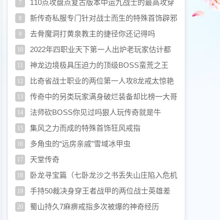
110点攻盘点复古版本中运九战士的最高攻穿
7
搭
新传奇私服专门针对战士而生的特殊首饰辟邪
8
手镯
去骨魔洞打黄泉教主的捷径你还记得吗
9
2022年四职业天下第一人出炉老玩家估计都
10
不认得
神龙边境极具压迫力的顶级BOSS蛮荒之王
11
比奇省战士职业的两位第一人攻8龙戒太惊艳
12
传奇中的另类玩家满身破烂装备却比榜一大哥
13
还富有
法师砍BOSS你见过吗狠人玩传奇就是牛
14
集风之力而成的特殊首饰狂风戒指
15
多角虫的“远房亲戚”雪域冰甲虫
16
天堂传奇
17
卧龙寻宝篇（七卧龙沙之书丢失山庄陷入危机
18
手持50裁决身穿王者战甲的两位战士英雄差
19
距却很大
蜀山持久7麻痹戒指多次被爆的神奇经历
20