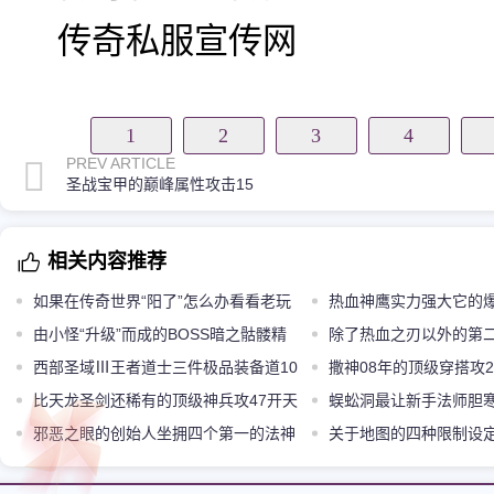
传奇私服宣传网
1
2
3
4
PREV ARTICLE
圣战宝甲的巅峰属性攻击15
相关内容推荐
如果在传奇世界“阳了”怎么办看看老玩
热血神鹰实力强大它的
家的经典操作
由小怪“升级”而成的BOSS暗之骷髅精
除了热血之刃以外的第
灵
西部圣域Ⅲ王者道士三件极品装备道10
雄之刃
撒神08年的顶级穿搭攻
天手不如运九套
比天龙圣剑还稀有的顶级神兵攻47开天
眼
蜈蚣洞最让新手法师胆
邪恶之眼的创始人坐拥四个第一的法神
落
关于地图的四种限制设
Jack
太大