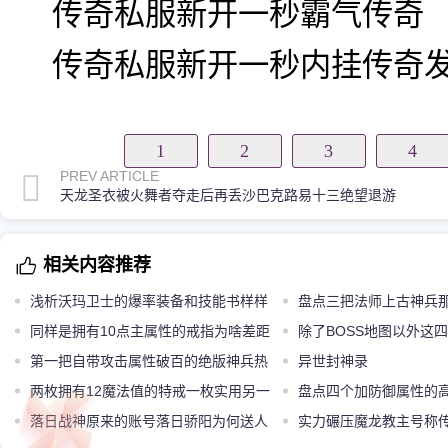
传奇私服新开一秒霸气传奇
传奇私服新开一秒内挂传奇
1
2
3
4
PREV ARTICLE
天龙圣衣被火舞者夺走后再丢沙巴克路易十三绝望退游
相关内容推荐
浅析沃玛卫士的爆率装备和技能书样样
盘点三把法师上古神兵
齐全
同样是拥有10点主属性的戒指为啥差距
香
除了BOSS地图以外这
那么大
第一把自带攻击属性破百的绝版神兵热
玩家收获颇丰
异世封神录
血战刃
两枚拥有12魔法值的特戒一枚实用另一
盘点四个加防御属性的
枚鸡肋
落日战神原来的账号落日骄阳为何送人
吉柯德的最强
实力碾压魔龙教主号称传