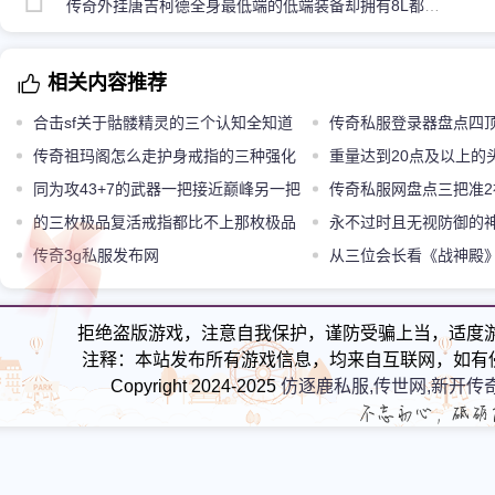
传奇外挂唐吉柯德全身最低端的低端装备却拥有8L都羡慕的属性
相关内容推荐
合击sf关于骷髅精灵的三个认知全知道
传奇私服登录器盘点四
的绝对是老司机
传奇祖玛阁怎么走护身戒指的三种强化
也只有法神头盔比较正常
重量达到20点及以上的
形态两种功效强大一种纯加属性
同为攻43+7的武器一把接近巅峰另一把
两顶已绝版
传奇私服网盘点三把准
还能提升
的三枚极品复活戒指都比不上那枚极品
品属性一把自带属性超强
永不过时且无视防御的
复活戒指
传奇3g私服发布网
从三位会长看《战神殿
拒绝盗版游戏，注意自我保护，谨防受骗上当，适度
注释：本站发布所有游戏信息，均来自互联网，如有
Copyright 2024-2025
仿逐鹿私服,传世网,新开传