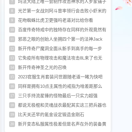
玛法大陆上唯一会制作攻击神水的人罗家铺子
7
老板
光芒第一女战刘阿斗曾率领行会击败小虾米的
8
昔日同盟
花吻蜘蛛比虎卫更强吗老道对比给你看
9
百度传奇特戒中的独特存在同样的外观竟然有
10
三种称呼
邪恶之眼的创始人坐拥四个第一的法神Jack
11
新开传奇尸魔洞全面从新手到高手的每一步
12
它免疫所有物理攻击和魔法攻击8L来了也无
13
法破防
新开传奇神圣之光的召唤
14
2023官服生肖套装问世跟随老道一睹为快吧
15
同样是拥有10点主属性的戒指为啥差距那么
16
大
三只手持流星锤的怪物最后一只实力超强
17
都说无极棍和灵魂战衣最配其实这三把兵器也
18
很搭
比天关还早的氪金设定锻造金刚石
19
新开变态私服属性极差但是名声在外的装备黄
20