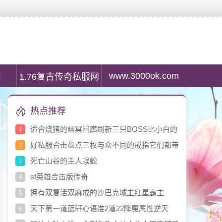
服列表资讯,最大传奇私服发布网是传奇私服游戏玩家首选搜服平台。
www.3000ok.com
奇
1.76复古传奇私服网
热点推荐
适合烧猪的幽冥回廊刷新三只BOSS比小白的
1
爆率好
好私服合击盘点三枚与众不同的戒指它们都带
2
有眼睛设定
死亡山谷的主人蜈蚣
3
sf英雄合击版传奇
4
拥有双复活双麻戒的沙巴克城主红星霸主
5
天下第一道蓝轩心语准2道22降魔属性逆天
6