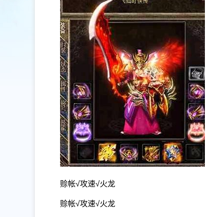
赊帐√攻速√火龙
赊帐√攻速√火龙