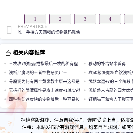
1
2
3
4
PREV ARTICLE
唯一手持方天画戟的怪物祖玛雕像
相关内容推荐
三枚攻7的极品戒指最后一枚的稀有程
移动的补给站半兽勇士
度不逊麻痹戒指
浅析尸魔洞的王者怪物恶灵尸王
攻50裁决魔25血饮浅
骨魔洞为何有两个黄泉教主原来这都是
制BUG
武器幸运+7的三个阶段
因为牛魔王
无极棍的隐藏属性是攻击速度+1其实战
一个阶段
浅析兽人古墓的四大优
效果如何
四种移动速度快的宠物最后一种容易被
欢在这里发展
钉耙猫王和雪人王爆天
忽略
还是真有其事
拒绝盗版游戏，注意自我保护，谨防受骗上当，适度
注释：本站发布所有游戏信息，均来自互联网，如有