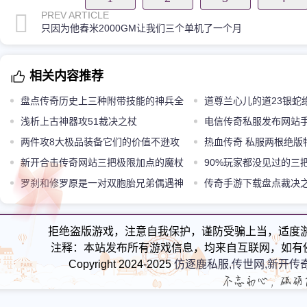
PREV ARTICLE
只因为他舂米2000GM让我们三个单机了一个月
相关内容推荐
盘点传奇历史上三种附带技能的神兵全
道尊兰心儿的道23银蛇
是绝版道具
浅析上古神器攻51裁决之杖
刀被忽略
电信传奇私服发布网站
两件攻8大极品装备它们的价值不逊攻
力仅次于骷髅精灵怪物骷
热血传奇 私服两根绝版
10圣战戒指
新开合击传奇网站三把极限加点的魔杖
今有用另一根只能收藏
90%玩家都没见过的三
一把强悍一把尴尬一把可惜
罗刹和修罗原是一对双胞胎兄弟偶遇神
鹤嘴锄秀翻了
传奇手游下载盘点裁决
魔之战改变命运
形态第四种是绝对的王者
拒绝盗版游戏，注意自我保护，谨防受骗上当，适度
注释：本站发布所有游戏信息，均来自互联网，如有
Copyright 2024-2025
仿逐鹿私服,传世网,新开传