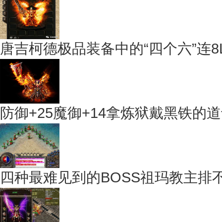
唐吉柯德极品装备中的“四个六”连8
防御+25魔御+14拿炼狱戴黑铁的
四种最难见到的BOSS祖玛教主排