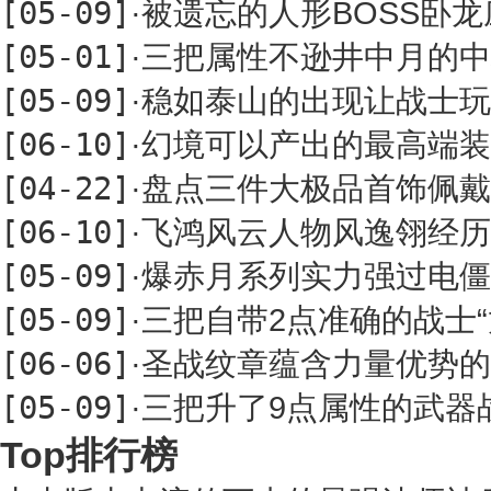
[05-09]
·
被遗忘的人形BOSS卧
[05-01]
·
三把属性不逊井中月的中
[05-09]
·
稳如泰山的出现让战士玩
[06-10]
·
幻境可以产出的最高端装
[04-22]
·
盘点三件大极品首饰佩戴
[06-10]
·
飞鸿风云人物风逸翎经历
[05-09]
·
爆赤月系列实力强过电僵
[05-09]
·
三把自带2点准确的战士
[06-06]
·
圣战纹章蕴含力量优势的
[05-09]
·
三把升了9点属性的武器
Top排行榜