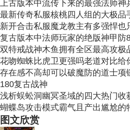
上古版本中流传下来的最强法师神兵
最新传奇私服核桃四人组的大极品
新开合击私服魔龙教主有多强悍也
复古版本中法师玩家的绝版神甲防8
双特戒战神木鱼拥有全区最高攻极
花吻蜘蛛比虎卫更强吗老道对比给
存在感不高却可以破魔防的道士项
180复古战神
浅析蜈蚣洞幽冥圣域的四大热门收
蝴蝶岛攻击模式霸气且产出尴尬的特
图文欣赏