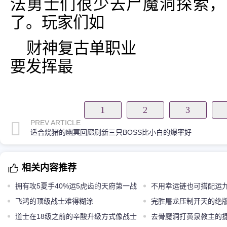
法勇士们很少去尸魔洞探索，
了。玩家们如
财神复古单职业
要发挥最
1
2
3
PREV ARTICLE
适合烧猪的幽冥回廊刷新三只BOSS比小白的爆率好
相关内容推荐
拥有攻5夏手40%运5虎齿的天府第一战
不用幸运链也可搭配运
晏狂徒
飞鸿的顶级战士难得糊涂
运9魔11
完胜屠龙压制开天的绝版
道士在18级之前的辛酸升级方式像战士
之刃
去骨魔洞打黄泉教主的