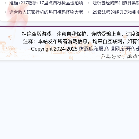
一样去战斗
准确+217敏捷+17盘点四根极品琥珀项
浅析曾经的热门道具黑
链
适合散人玩家挂机的热门祖玛怪物大老
29级法师的经典宠物钳
鼠
拒绝盗版游戏，注意自我保护，谨防受骗上当，适度
注释：本站发布所有游戏信息，均来自互联网，如有
Copyright 2024-2025
仿逐鹿私服,传世网,新开传