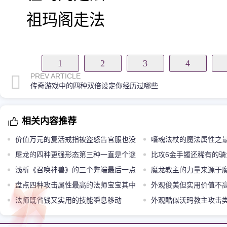
祖玛阁走法
1
2
3
4
PREV ARTICLE
传奇游戏中的四种双倍设定你经历过哪些
相关内容推荐
价值万元的复活戒指被盗怒告官服也没
嗜魂法杖的魔法属性之最
有拿回来
屠龙的四种更强形态第三种一直是个谜
比攻6金手镯还稀有的骑
浅析《召唤神兽》的三个弊端最后一点
魔龙教主的力量来源于
太虐心
盘点四种攻击属性最高的法师宝宝其中
万年魔树
外观俊美但实用价值不
虎卫的攻击最差
法师既省钱又实用的技能瞬息移动
外观酷似沃玛教主攻击
火焰沃玛