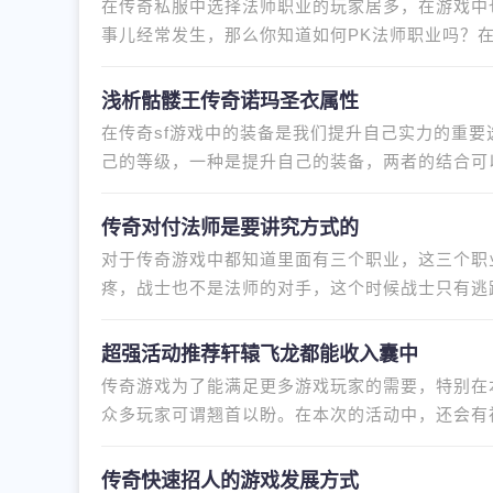
在传奇私服中选择法师职业的玩家居多，在游戏中也
事儿经常发生，那么你知道如何PK法师职业吗？
的情况，道士要装备高魔御的装备以
浅析骷髅王传奇诺玛圣衣属性
在传奇sf游戏中的装备是我们提升自己实力的重
己的等级，一种是提升自己的装备，两者的结合可
端装备就需要不断的探索。骷
传奇对付法师是要讲究方式的
对于传奇游戏中都知道里面有三个职业，这三个职
疼，战士也不是法师的对手，这个时候战士只有逃
优势的，他的血量和防御能力
超强活动推荐轩辕飞龙都能收入囊中
传奇游戏为了能满足更多游戏玩家的需要，特别在
众多玩家可谓翘首以盼。在本次的活动中，还会有
力，吸引着很多的传奇游戏玩
传奇快速招人的游戏发展方式