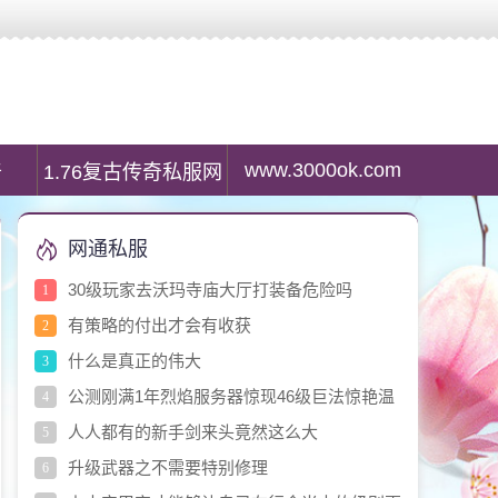
中变传奇私服，每日上新各类稳定传奇服，是传奇玩家专属搜服平台。
www.3000ok.com
奇
1.76复古传奇私服网
网通私服
30级玩家去沃玛寺庙大厅打装备危险吗
1
有策略的付出才会有收获
2
什么是真正的伟大
3
公测刚满1年烈焰服务器惊现46级巨法惊艳温
4
柔
人人都有的新手剑来头竟然这么大
5
升级武器之不需要特别修理
6