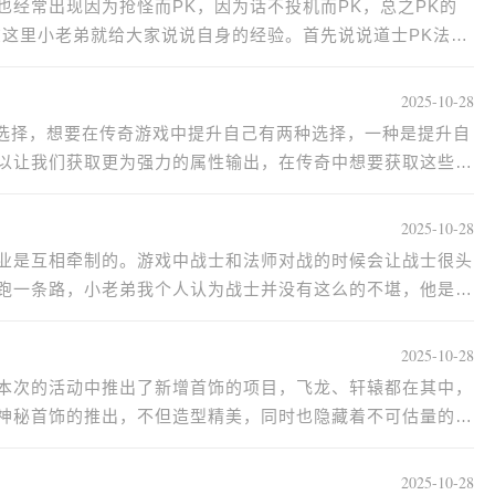
经常出现因为抢怪而PK，因为话不投机而PK，总之PK的
在这里小老弟就给大家说说自身的经验。首先说说道士PK法师
2025-10-28
要选择，想要在传奇游戏中提升自己有两种选择，一种是提升自
以让我们获取更为强力的属性输出，在传奇中想要获取这些高
2025-10-28
业是互相牵制的。游戏中战士和法师对战的时候会让战士很头
跑一条路，小老弟我个人认为战士并没有这么的不堪，他是有
2025-10-28
本次的活动中推出了新增首饰的项目，飞龙、轩辕都在其中，
神秘首饰的推出，不但造型精美，同时也隐藏着不可估量的魔
2025-10-28