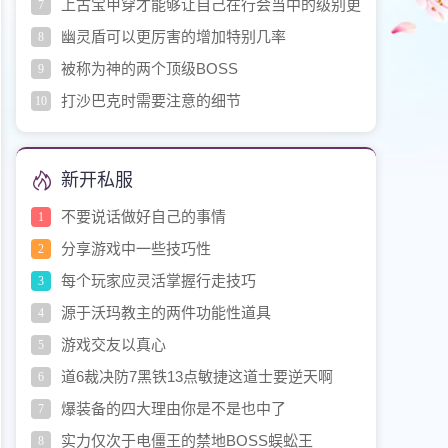
上古宝甲穿才能够让自己在行会当中的级别更
7
高的玛法高阶铠甲故事
幽灵盾可以更厉害的增加特别几率
8
被称为神的两个顶级BOSS
9
打沙巴克时需要注意的细节
10
新开私服
不要说话做好自己的事情
1
分享游戏中一些技巧性
2
每个玩家应灵活掌握行走技巧
3
源于沃玛教主的两件功能性道具
4
游戏交友以真心
5
道6裁决防7黑铁13点敏捷这道士要逆天啊
6
爆装备的四大理由你是不是也中了
7
实力仅次于电僵王的禁地BOSS蜈蚣王
8