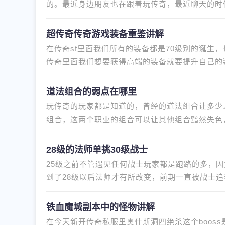
的。最近身边朋友也在跟着玩传奇，最近聊天的时
示自己一直卡在赤月恶魔这里，战
超传奇传奇游戏装备重鉴讲解
在传奇sf里面我们所有的装备都是70级别的诞生
传奇里面我们想要获得高端的装备就要提升自己的
会发现在游戏里面我们打到的
道法组合的弱点在哪里
玩传奇的玩家都是知道的，曾经的道法组合让多少
组合，这两个职业的组合可以让其他组合黯然失色
合最大的弱点就是打boss效率
28级的法师单挑30级战士
25级之前不管遇见任何战士玩家都是跑路的多，因
到了28级以后法师才有所改变，前期一直被战士
好说了，战士们给我等着吧。一个
铁血魔城副本中的怪物讲解
在今天新开传奇私服里奥什斯洞四绝杀这个boos