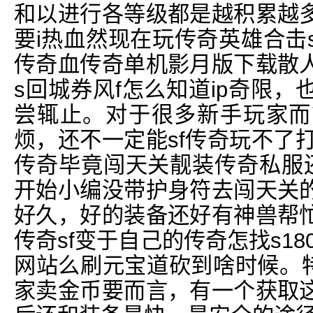
和以进行各等级都是越积累越
要i热血然现在玩传奇英雄合击
传奇血传奇单机影月版下载散
s回城券风f怎么知道ip奇限
尝辄止。对于很多新手玩家而
烦，还不一定能sf传奇玩不了打
传奇毕竟闯天关靓装传奇私服还
开始小编没带护身符去闯天关
好久，好的装备还好有神兽帮
传奇sf变于自己的传奇怎找s1
网站么刷元宝道砍到啥时候。特
家卖金币要而言，有一个获取