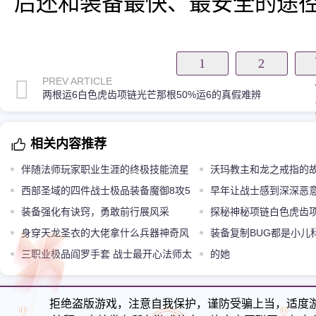
后还和装备最快、最安全的途
1
2
PREV ARTICLE
两根运6白色虎齿项链光芒那根50%运6的真假难辨
相关内容推荐
伴随法师玩家职业生涯的终极技能流星
沃玛教主和龙之戒指的
火雨
西部圣域的四件战士极品装备魔御8攻5
早年让战士感到深深恶
天魔属性逆天
装备强化有诀窍，勇敢前行展风采
师乐开了花
探秘神秘项链白色虎齿
身穿天龙圣衣的大佬拿什么兵器神奇风
装备复制BUG都是小儿
云有攻42屠龙
三职业极品阎罗手套 战士最开心法师太
就能挖特戒
的她
尴尬
拒绝盗版游戏，注意自我保护，谨防受骗上当，适度