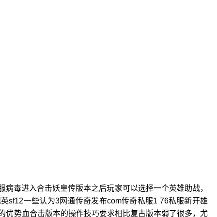
私服病毒进入合击妖皇传版本之后玩家可以选择一个英雄助战，
f12一些认为3网通传奇发布com传奇私服1 76私服新开雄
的优势血合击版本的操作技巧要求相比复古版本弱了很多，尤