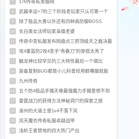
176传奇私发服网
7
武器幸运+7的三个阶段老玩家只认可第一个
8
阶段
除了极品大勇以外还有四种高防御BOSS
9
长白美女法师玩家枭雄老婆
10
传奇中变私服发布网盘点三把顶级天之裁决最
11
后一把属性完胜开天
攻4重盔防2攻4圣手“秀春刀”的穿搭太秀了
12
触龙神比较罕见的三大特性最后一个堪比
13
BUG
装备复制BUG都是小儿科曾经用鹤嘴锄就能
14
挖特戒
九州传奇
15
五个防4极品手镯天尊最强魔力手镯意想不到
16
雷霆战刀的获得方法神秘洞穴的探索之旅
17
渝州的大道士曾1v4不落下风
18
凤天魔衣传奇私服卓越战甲
19
浅析王者禁地的四大热门产出
20