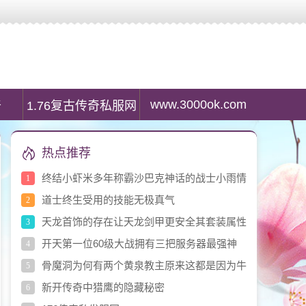
服列表资讯,最大传奇私服发布网是传奇私服游戏玩家首选搜服平台。
www.3000ok.com
奇
1.76复古传奇私服网
热点推荐
终结小虾米多年称霸沙巴克神话的战士小雨情
1
人
道士终生受用的技能无极真气
2
天龙首饰的存在让天龙剑甲更安全其套装属性
3
非常实用
开天第一位60级大战拥有三把服务器最强神
4
兵
骨魔洞为何有两个黄泉教主原来这都是因为牛
5
魔王
新开传奇中猎鹰的隐藏秘密
6