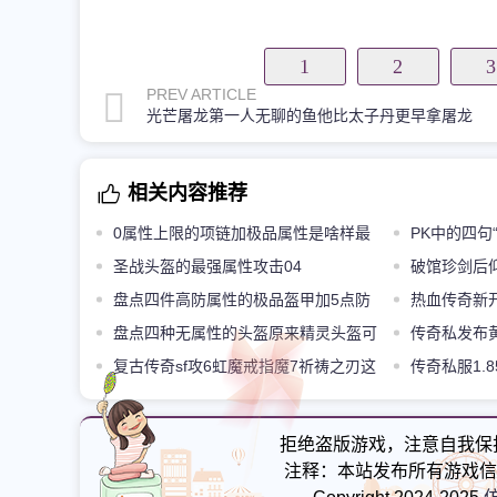
1
2
3
PREV ARTICLE
光芒屠龙第一人无聊的鱼他比太子丹更早拿屠龙
相关内容推荐
0属性上限的项链加极品属性是啥样最
PK中的四句
后两根价值过万
圣战头盔的最强属性攻击04
的
破馆珍剑后
盘点四件高防属性的极品盔甲加5点防
负的三大场景
热血传奇新
御的重盔真牛
盘点四种无属性的头盔原来精灵头盔可
的人形宝宝虎
传奇私发布黄
以洗出来属性
复古传奇sf攻6虹魔戒指魔7祈祷之刃这
正的苍月岛霸
传奇私服1.
些极品装备很罕见
佬点蜡烛清猪
拒绝盗版游戏，注意自我保
注释：本站发布所有游戏信