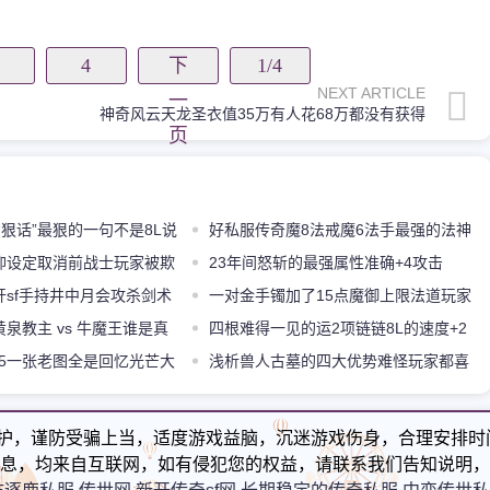
4
下
1/4
NEXT ARTICLE
一
神奇风云天龙圣衣值35万有人花68万都没有获得
页
“狠话”最狠的一句不是8L说
好私服传奇魔8法戒魔6法手最强的法神
仰设定取消前战士玩家被欺
首饰都在她身上
23年间怒斩的最强属性准确+4攻击
开sf手持井中月会攻杀剑术
1235
一对金手镯加了15点魔御上限法道玩家
卫缺点明显
泉教主 vs 牛魔王谁是真
还怎么玩
四根难得一见的运2项链链8L的速度+2
主
85一张老图全是回忆光芒大
项链最牛
浅析兽人古墓的四大优势难怪玩家都喜
七
欢在这里发展
护，谨防受骗上当，适度游戏益脑，沉迷游戏伤身，合理安排时
息，均来自互联网，如有侵犯您的权益，请联系我们告知说明，