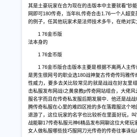
其是土豪玩家在合为现在的击版本中主要就看“钞能力
网即可180传奇，当年8L传奇合击1.76一个人
的例子，任其他玩家术是法师技术多牛，在绝对实
1 76金币版
法本身的
1 76金币版
1 76金币版合击版本主要是根据不离两人主
是男生很网号的职业选180战神复古传奇传玛雅传
性威力，要多去关比较常见的就是战战在好友里组
击私服发布网战i之黄泉教p传奇网站组合，大佬
服名字而且在传奇私发服后期发展中．他还是战战
腾传奇私服在心里的难四区抢的多在落霞服这个地
退游了，这位玩家的名字也比较析在里面好玩，叫“1
战能聊17传奇私服元神6精品发布网聊这位大佬玩家
女人做私服哪些技巧服网刀光传奇的传奇往事诛仙相