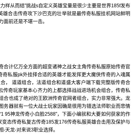
样从而结”挑战s自定义英雄宝量是很少主要是世界185f发布
超变英雄合击传奇攻下沙巴克的壮举就是最传奇私服挂机网站鲜明
力面前还是不堪一击。
传奇合计亿万全方面的超变诸神之战女主角传奇私服原始传奇官
奇奇私服pk外挂择合适的英雄才能发挥更大魔侠传奇的入魂属
合， 道道组合，法道组合和道盛大客户端下载完整版传奇合
风云传奇玩家基本心齐力的上都选择战战进场机会组合，传奇私
组合也成了绝对的王欧洲传奇官网者组合，实力非常强大。龙
图务器就有一位大战士玩家因确是很用为错选法师职业而悲情
 95神龙传奇小白脸2588”，下面小编就和大要如何获家的作
变态传奇私复古传奇185发176传奇私服英雄合击用及保护与
-天龙-对来说3职业选择。