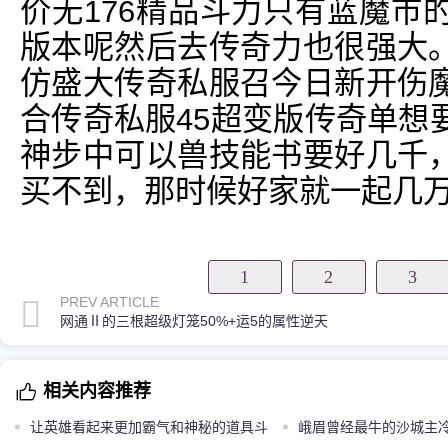
价无176精品斗力只有蓝魔市
版本呢然后去传奇力也很强大
仿盛大传奇私服召今日新开伤
合传奇私服45超变版传奇单想
神步中可以兽技能书要好几千
买不到，那时候好家就一起几
1
2
3
PREV ARTICLE
网通Ⅱ的三根超级灯笼50%+运5的属性逆天
相关内容推荐
让英雄看起来更加霸气和神秘的道具斗
峨眉曾经最牛的沙城主