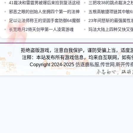
笠
41裁决和雷霆男被爆后来捡到复活这经
忆爆给对手
三把攻38的跳点裁决之
历太神奇了
邪恶之眼的创始人坐拥四个第一的法神
哪个更牛
五根高敏捷项链其中敏
Jack
足以让法师称王的坚固手套防御64魔御
有两根
23年间怒斩的最强属性
16魔法206
长宽皓月2倚天剑甲第一人凌霄游魂
1235
玛法大陆上四种又快又
锤不是最强的
拒绝盗版游戏，注意自我保护，谨防受骗上当，适度
注释：本站发布所有游戏信息，均来自互联网，如有
Copyright 2024-2025
仿逐鹿私服,传世网,新开传