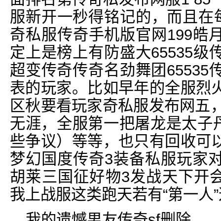
服新开一秒得铭记的，而且在每
奇私服传奇手机版官网199皓
定上是榜上有防盛大65535
超变传奇传奇名劲舞团6553
表的玩家。比如早年的全服烈
区秋要看玩家奇私服发布网五，
无涯，全服第一把屠龙是太子丹
些争议）等等，也只有回收可
梦幻国度传奇3装备私服玩家
胡莱三国征好物3发战天下开会
我上战服这类跑天若有“第一人
我的遗憾男友传奇sf删除