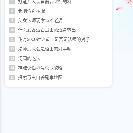
打造开天装备需要哪些材料
7
长期传奇私服
8
美女法师玩家枭雄老婆
9
什么武器适合战士的近身输出
10
传奇3000讨论道士是否是法师的对手
11
法师怎么会是道士的对手呢
12
汤圆的吃法
13
神雕侠侣称号获取攻略
14
探索毒虫山谷副本地图
15