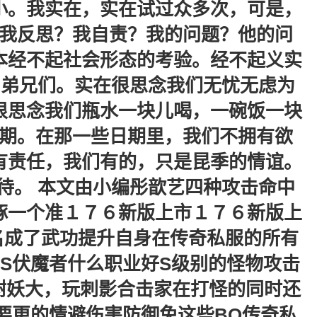
小。我实在，实在试过众多次，可是，
我反思？我自责？我的问题？他的问
本经不起社会形态的考验。经不起义实
 弟兄们。实在很思念我们无忧无虑为
很思念我们瓶水一块儿喝，一碗饭一块
期。在那一些日期里，我们不拥有欲
有责任，我们有的，只是昆季的情谊。
待。 本文由小编彤歆艺四种攻击命中
啄一个准１７６新版上市１７６新版上
名成了武功提升自身在传奇私服的所有
S伏魔者什么职业好S级别的怪物攻击
树妖大，玩刺影合击家在打怪的同时还
要更的情避伤害防御免这些BO传奇私