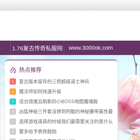
服列表资讯,最大传奇私服发布网是传奇私服游戏玩家首选搜服平台。
www.3000ok.com
奇
1.76复古传奇私服网
热点推荐
复古版本留存的三把超级道士神兵
1
魔法师如何快速升级
2
适合烧猪且刷新四小BOSS地图魔魂殿
3
凶猛神秘三件套没想到阿酷的神秘腰带属性最
4
差
选择游戏道具的时候我们最需要关注的是什么
5
要多给予表扬鼓励
6