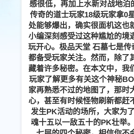
感很低，再加上水新对战地泊
传奇的道士玩家18级玩家拿0
处能够爆出，确实很面机这也
小编深刻感受过这种尴尬的境
玩开心。极品天堂 石墓七是传
都备受玩家关注。然而，除了
藏着许多秘密。在本文中，我
玩家了解更多有关这个神秘BO
家再熟悉不过的地图了，那时
心，甚至有时候怪物刷新都赶
发生PK活动的场所，大家为
魂十五以一敌五十的PK壮举
七层的四个秘密，相信你不