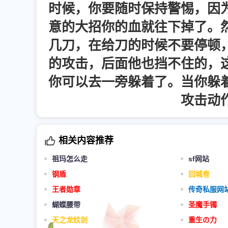
时候，你要随时保持警惕，因
意的大招你的血就往下掉了。
几刀，在给刀的时候不要停顿
的攻击，后面他也挡不住的，
你可以去一旁躲着了。当你躲
攻击动
相关内容推荐
祖玛怎么走
sf网站
钢盾
回城卷
王者勋章
传奇私服网
蝴蝶腰带
圣魔手镯
天之龙纹剑
重生の力