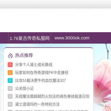
服列表资讯,最大传奇私服发布网是传奇私服游戏玩家首选搜服平台。
www.3000ok.com
奇
1.76复古传奇私服网
热点推荐
分享个人道士成长路线
1
玩家如何在传奇游戏PK中走捷径
2
比攻51裁决更牛的血饮魔法327
3
公关部小记
4
无视魔法盾超越烈火剑法的高伤害技能逐日剑
5
法
道士混诺玛的一些特别方法
6