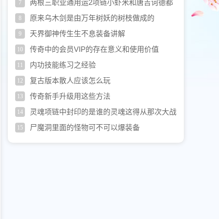
两根三职业通用运2项链小虾米和唐吉诃德都
7
没有
原来乌木剑是由万年树妖的树枝做成的
8
天界御神传生生不息装备讲解
9
传奇中的会员VIP的存在意义和使用价值
10
内功技能练习之经验
11
复古版本散人应该怎么玩
12
传奇新手升级用这些方法
13
灵魂项链中封印的是谁的灵魂这得从那次大战
14
说起
尸魔洞里面的怪物可不可以爆装备
15