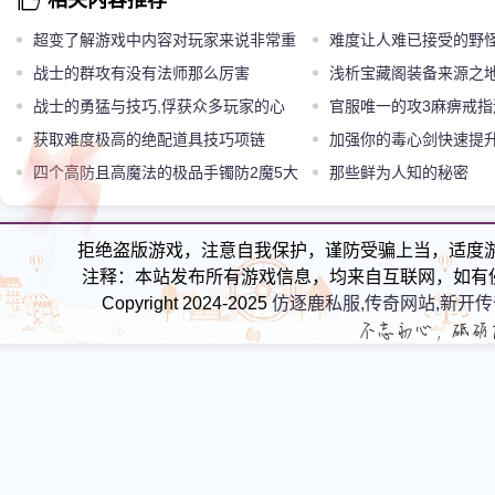
相关内容推荐
超变了解游戏中内容对玩家来说非常重
难度让人难已接受的野怪
战士的群攻有没有法师那么厉害
浅析宝藏阁装备来源之
战士的勇猛与技巧,俘获众多玩家的心
官服唯一的攻3麻痹戒指
获取难度极高的绝配道具技巧项链
加强你的毒心剑快速提
四个高防且高魔法的极品手镯防2魔5大
用方法
那些鲜为人知的秘密
手镯真香
拒绝盗版游戏，注意自我保护，谨防受骗上当，适度
注释：本站发布所有游戏信息，均来自互联网，如有
Copyright 2024-2025
仿逐鹿私服,传奇网站,新开传