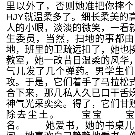
里以外了，否则她准把你摔
HJY就温柔多了。细长柔美的
人的小眼，淡淡的微笑，一看
生委员，当然，扫地的事都由
地，班里的卫疏远扣了，她也
教室，她一改昔日温柔的风华
气儿发了几个弹药。男学生们
攻。于是，它们着手了马拉松
合下来，那几私人久已口干舌
神气光采奕奕。得了，它们甘
除去尘土。 宝宝 宝
名。 她爱书，她的书桌儿