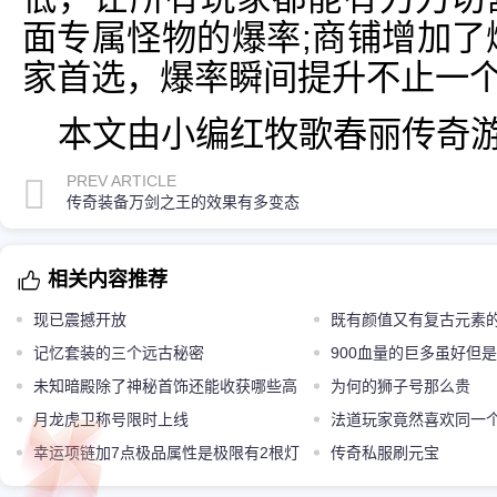
面专属怪物的爆率;商铺增加了
家首选，爆率瞬间提升不止一
本文由小编红牧歌春丽传奇
PREV ARTICLE
传奇装备万剑之王的效果有多变态
相关内容推荐
现已震撼开放
既有颜值又有复古元素
记忆套装的三个远古秘密
900血量的巨多虽好但
未知暗殿除了神秘首饰还能收获哪些高
存在四个缺陷
为何的狮子号那么贵
端道具
月龙虎卫称号限时上线
法道玩家竟然喜欢同一
幸运项链加7点极品属性是极限有2根灯
服没有更新
传奇私服刷元宝
笼超越极限了